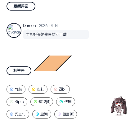
最新评论
Damon
2026-01-14
牛X,好多免费素材可下载!
标签云
导航
彩虹
Zibll
Ripro
短视频
代刷
码支付
星河
留言板
Modown
YPay
图床
工具网
易支付
外链网盘