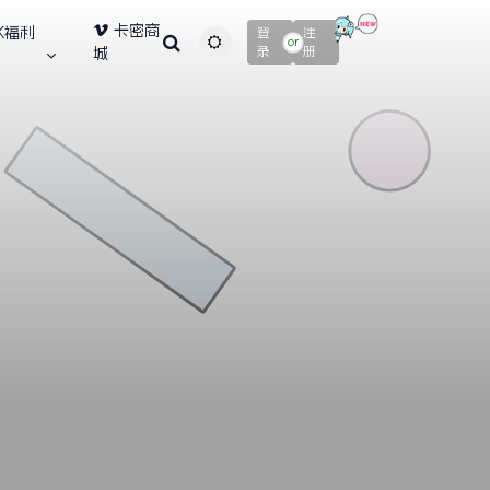
卡密商
K福利
登
注
主题颜色切换
or
录
册
城