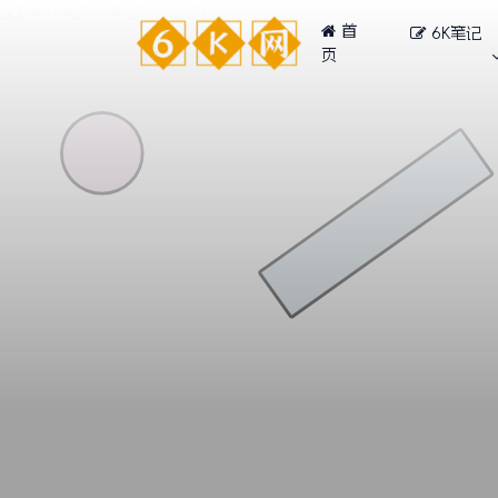
首
6K笔记
页