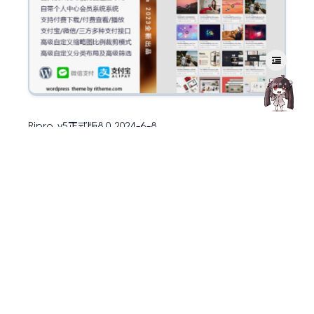
Ripro_v5正式版8.0 2024-6-8
更新记录:
1.修复优化支付弹窗中的支付方式中文名称翻译mo文件
2.优化右上角菜单展开区域签到按钮居中按钮界面效果
3.优化文章内文章详情,常见问题等TAB切换布局按钮效果
4.优化编辑文章中添加组件简码折叠内容功能,支持标题和内
容点击折叠
5.优化不开启任何支付方式时点击购买按钮弹窗空白问题
6.新增USDT支付接口,无需第三方,直接填写自己trc20收款
地址即可,支持自动回调,手动补单(后台商城管理-订单管理
中补单),因trongrid.io主网获取最新交易数据一般都有有延
迟,建议双重检查,开启自动回调后,用户在打开支付弹窗后,