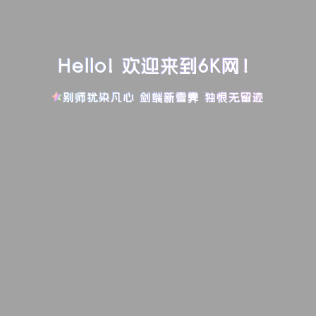
Hello! 欢迎来到6K网！
别师犹染凡心 剑端新雪霁 独恨无留迹