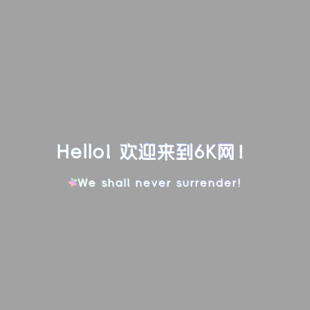
Hello! 欢迎来到6K网！
We shall never surrender!