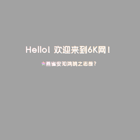
Hello! 欢迎来到6K网！
燕雀安知鸿鹄之志哉？